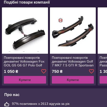
Подібні товари компанії
Повторювачі поворотів
Повторювачі поворотів
Повт
динамічні Volkswagen Fox
динамічні Volkswagen Golf
дина
GOL G5 G6 G7 Polo Golf
7 MK7 7.5 GTI R Sportsvan
Pass
MK 4.5 Vento Jetta Passat
Touran L II
Scir
1 050
750
1 3
₴
₴
CrossFox
Tour
Купити
Купити
Про нас
97% позитивних з 2613 відгуків за рік