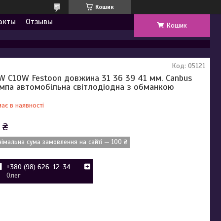
Кошик
акты
Отзывы
Кошик
Код:
05121
W C10W Festoon довжина 31 36 39 41 мм. Canbus
мпа автомобільна світлодіодна з обманкою
ає в наявності
 ₴
німальна сума замовлення на сайті — 100 ₴
+380 (98) 626-12-34
Олег