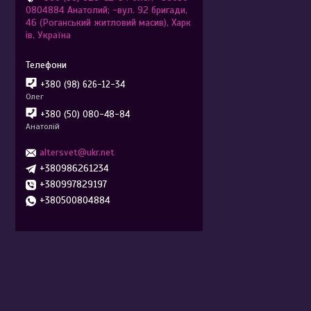
0804884 Анатолий; -вул. 92 бригади,
46 (Роганський житловий масив), Харк
ів, Україна
+380 (98) 626-12-34
Олег
+380 (50) 080-48-84
Анатолій
altersvet@ukr.net
+380986261234
+380997829197
+380500804884