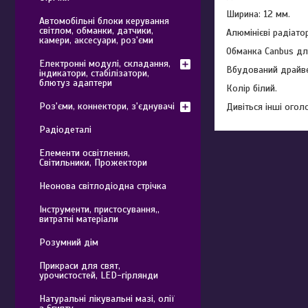
Ширина: 12 мм.
Автомобільні блоки керування
світлом, обманки, датчики,
Алюмінієві радіат
камери, аксесуари, роз'єми
Обманка Canbus дл
Електронні модулі, складання,
Вбудований драйве
індикатори, стабілізатори,
блютуз адаптери
Колір білий.
Роз'єми, коннектори, з'єднувачі
Дивіться інші огол
Радіодеталі
Елементи освітлення,
Світильники, Прожектори
Неонова світлодіодна стрічка
Інструменти, пристосування,,
витратні матеріали
Розумний дім
Прикраси для свят,
урочистостей, LED-гірлянди
Натуральні лікувальні мазі, олії