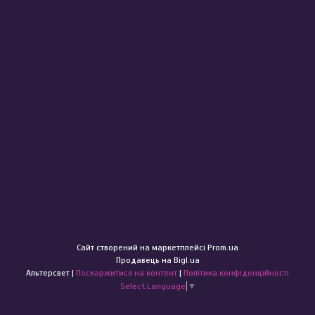
Сайт створений на маркетплейсі
Prom.ua
Продавець на Bigl.ua
Альтерсвет |
Поскаржитися на контент
|
Політика конфіденційності
Select Language
▼