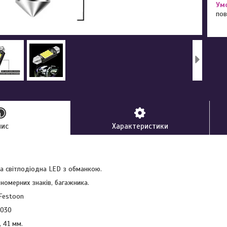
пов
пис
Характеристики
а світлодіодна LED з обманкою.
 номерних знаків, багажника.
Festoon
030
, 41 мм.