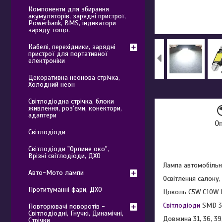
Компоненти для збирання
акумуляторів, зарядні пристрої,
Powerbank, BMS, індикатори
заряду тощо.
Кабелі, перехідники, зарядні
пристрої для портативної
електроніки
Декоративна неонова стрічка,
Холодний неон
Світлодіодна стрічка, блоки
живлення, роз'єми, конектори,
адаптери
О
Світлодіоди
Світлодіоди "Орлине око",
Врізні світлодіоди, ДХО
Лампа автомобільн
Авто-Мото лампи
Освітлення салону,
Протитуманні фари, ДХО
Цоколь C5W C10W 
Світлодіоди
SMD 3
Повторювачі поворотів -
Світлодіодні, Гнучкі, Динамічні,
Довжина 31, 36, 39
Стрічки