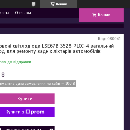
Кошик
акты
Отзывы
Кошик
Код:
080041
рвоні світлодіоди LSE67B 3528 PLCC-4 загальний
од для ремонту задніх ліхтарів автомобілів
ово до відправки
 ₴
німальна сума замовлення на сайті — 100 ₴
Купити
Купити з