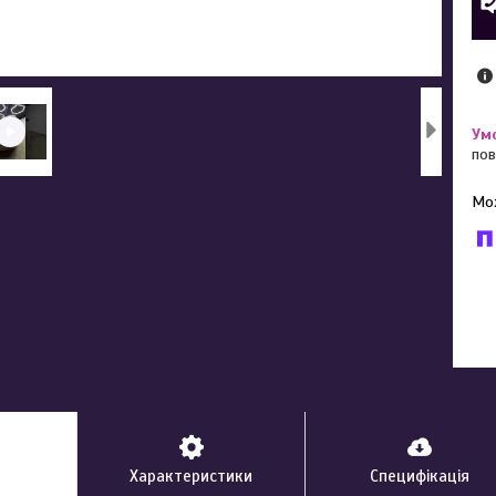
пов
У к
буд
Характеристики
Специфікація