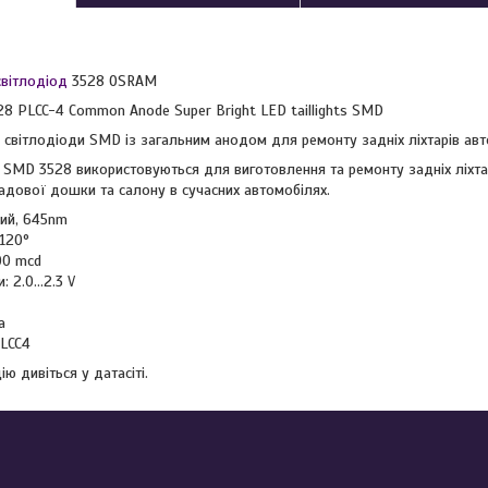
світлодіод
3528 OSRAM
28 PLCC-4 Common Anode Super Bright LED taillights SMD
 світлодіоди SMD із загальним анодом для ремонту задніх ліхтарів авто
 SMD 3528 використовуються для виготовлення та ремонту задніх ліхта
адової дошки та салону в сучасних автомобілях.
ний, 645nm
 120°
00 mcd
 2.0...2.3 V
а
PLCC4
ю дивіться у датасіті.