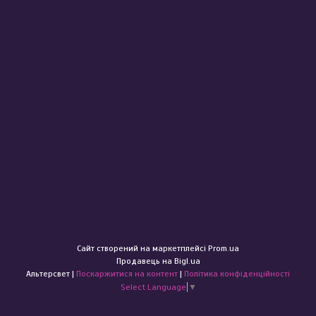
Сайт створений на маркетплейсі
Prom.ua
Продавець на Bigl.ua
Альтерсвет |
Поскаржитися на контент
|
Політика конфіденційності
Select Language
▼