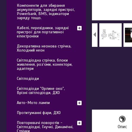
Компоненти для збирання
акумуляторів, зарядні пристрої,
Powerbank, BMS, індикатори
заряду тощо.
Кабелі, перехідники, зарядні
пристрої для портативної
електроніки
Декоративна неонова стрічка,
Холодний неон
Світлодіодна стрічка, блоки
живлення, роз'єми, конектори,
адаптери
Світлодіоди
Світлодіоди "Орлине око",
Врізні світлодіоди, ДХО
Авто-Мото лампи
Протитуманні фари, ДХО
Повторювачі поворотів -
Опис
Світлодіодні, Гнучкі, Динамічні,
Стрічки