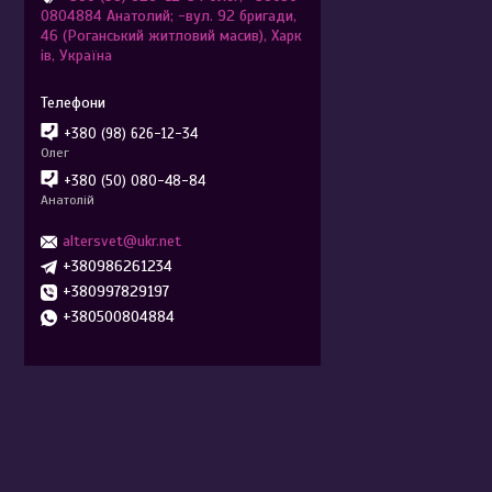
0804884 Анатолий; -вул. 92 бригади,
46 (Роганський житловий масив), Харк
ів, Україна
+380 (98) 626-12-34
Олег
+380 (50) 080-48-84
Анатолій
altersvet@ukr.net
+380986261234
+380997829197
+380500804884