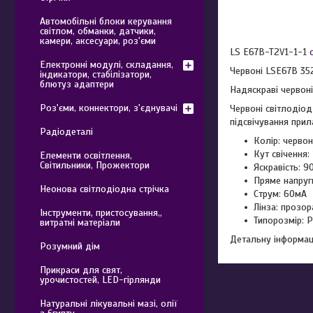
Автомобільні блоки керування
світлом, обманки, датчики,
камери, аксесуари, роз'єми
LS E67B-T2V1-1-1
Електронні модулі, складання,
Червоні LSE67B 35
індикатори, стабілізатори,
блютуз адаптери
Надяскраві червоні
Роз'єми, коннектори, з'єднувачі
Червоні світлодіод
підсвічування прил
Радіодеталі
Колір: черво
Кут свічення:
Елементи освітлення,
Світильники, Прожектори
Яскравість: 9
Пряме напруги:
Неонова світлодіодна стрічка
Струм: 60мА
Лінза: прозор
Інструменти, пристосування,,
Типорозмір: 
витратні матеріали
Детальну інформаці
Розумний дім
Прикраси для свят,
урочистостей, LED-гірлянди
Натуральні лікувальні мазі, олії