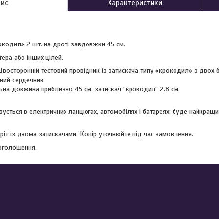
пис
Характеристики
рокодил» 2 шт. на дроті завдовжки 45 см.
ера або інших цілей.
Двосторонній тестовий провідник із затискача типу «крокодил» з двох б
дний сердечник
льна довжина приблизно 45 см, затискач "крокодил" 2.8 см.
вується в електричних ланцюгах, автомобілях і батареях; буде найкра
дріт із двома затискачами. Колір уточнюйте під час замовлення.
 оголошення.