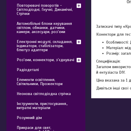
О
Повторювачі поворотів -
Світлодіодні, Гнучкі, Динамічні,
Стрічки
Автомобільні блоки керування
Затискачі типу «К
світлом, обманки, датчики,
камери, аксесуари, роз'єми
Конектори для тест
Електронні модулі, складання,
Особливості: 
індикатори, стабілізатори,
Матеріал: мі
блютуз адаптери
Розмір: зага
Роз'єми, коннектори, з'єднувачі
Специфікація:
Загалом використо
Радіодеталі
й ентузіаста DIY.
Елементи освітлення,
Ціна вказана за 1 
Світильники, Прожектори
Дивіться інші свої
Неонова світлодіодна стрічка
Інструменти, пристосування,,
витратні матеріали
Розумний дім
Прикраси для свят,