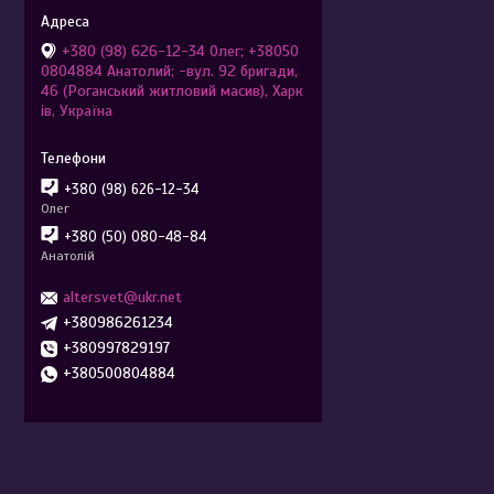
+380 (98) 626-12-34 Олег; +38050
0804884 Анатолий; -вул. 92 бригади,
46 (Роганський житловий масив), Харк
ів, Україна
+380 (98) 626-12-34
Олег
+380 (50) 080-48-84
Анатолій
altersvet@ukr.net
+380986261234
+380997829197
+380500804884