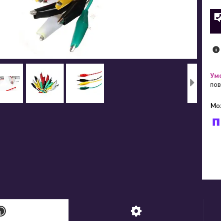
пов
У к
буд