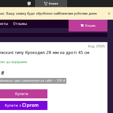
Кошик
й час. Вашу заявку буде оброблено найближчим робочим днем.
акты
Отзывы
Кошик
Код:
17005
тискачі типу Крокодил 28 мм на дроті 45 см
ово до відправки
 ₴
німальна сума замовлення на сайті — 100 ₴
Купити
Купити з