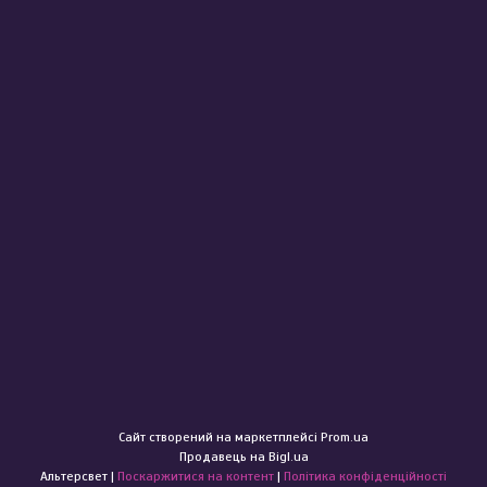
Сайт створений на маркетплейсі
Prom.ua
Продавець на Bigl.ua
Альтерсвет |
Поскаржитися на контент
|
Політика конфіденційності