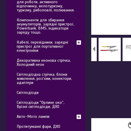
для роботи, активного
відпочинку, велотуризму,
туризму, риболовлі, полювання.
Компоненти для збирання
акумуляторів, зарядні пристрої,
Powerbank, BMS, індикатори
заряду тощо.
Кабелі, перехідники, зарядні
пристрої для портативної
електроніки
Декоративна неонова стрічка,
Холодний неон
Світлодіодна стрічка, блоки
живлення, роз'єми, конектори,
адаптери
Світлодіоди
Світлодіоди "Орлине око",
Врізні світлодіоди, ДХО
Авто-Мото лампи
Протитуманні фари, ДХО