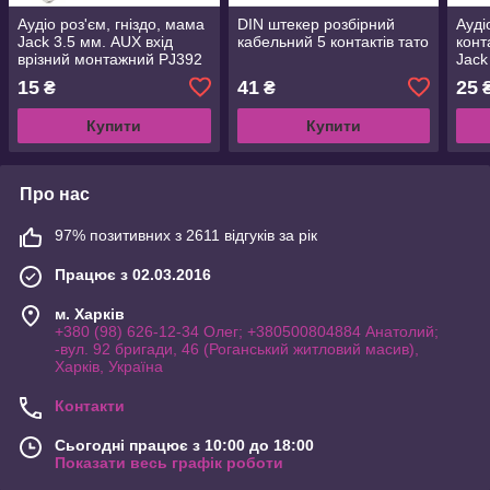
Аудіо роз'єм, гніздо, мама
DIN штекер розбірний
Ауді
Jack 3.5 мм. AUX вхід
кабельний 5 контактів тато
конт
врізний монтажний PJ392
Jack
вріз
15
41
25
₴
₴
Купити
Купити
Про нас
97% позитивних з 2611 відгуків за рік
Працює з 02.03.2016
м. Харків
+380 (98) 626-12-34 Олег; +380500804884 Анатолий;
-вул. 92 бригади, 46 (Роганський житловий масив),
Харків, Україна
Контакти
Сьогодні працює з 10:00 до 18:00
Показати весь графік роботи