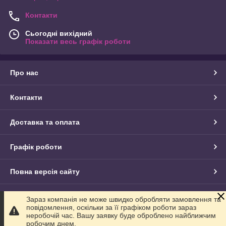
Контакти
Сьогодні вихідний
Показати весь графік роботи
Про нас
Контакти
Доставка та оплата
Графік роботи
Повна версія сайту
Сайт створено на маркетплейсі
Prom.ua
Зараз компанія не може швидко обробляти замовлення та
повідомлення, оскільки за її графіком роботи зараз
неробочій час. Вашу заявку буде оброблено найближчим
Політика конфіденційності
робочим днем.