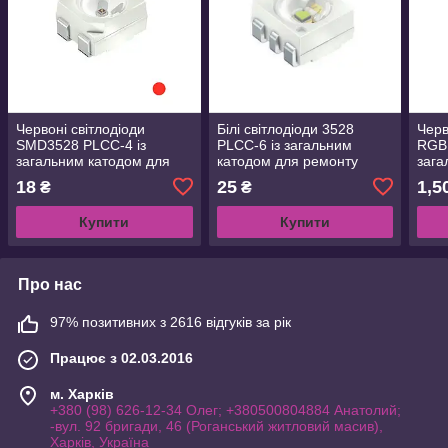
Червоні світлодіоди
Білі світлодіоди 3528
Черв
SMD3528 PLCC-4 із
PLCC-6 із загальним
RGB
загальним катодом для
катодом для ремонту
зага
ремонту задніх ліхтарів
задніх ліхтарів автомобілів
18
25
1,5
₴
₴
автомобілів
Купити
Купити
Про нас
97% позитивних з 2616 відгуків за рік
Працює з 02.03.2016
м. Харків
+380 (98) 626-12-34 Олег; +380500804884 Анатолий;
-вул. 92 бригади, 46 (Роганський житловий масив),
Харків, Україна