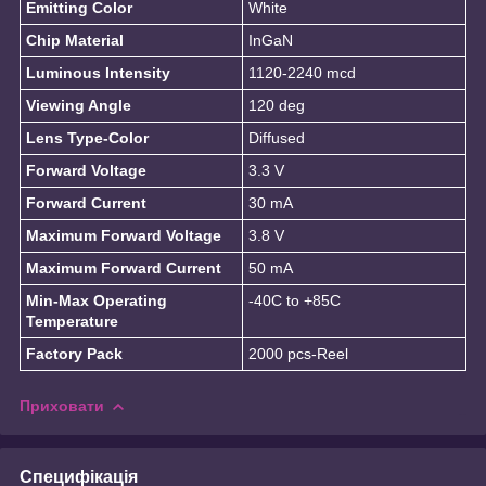
Emitting Color
White
Chip Material
InGaN
Luminous Intensity
1120-2240 mcd
Viewing Angle
120 deg
Lens Type-Color
Diffused
Forward Voltage
3.3 V
Forward Current
30 mA
Maximum Forward Voltage
3.8 V
Maximum Forward Current
50 mA
Min-Max Operating
-40C to +85C
Temperature
Factory Pack
2000 pcs-Reel
Приховати
Специфікація