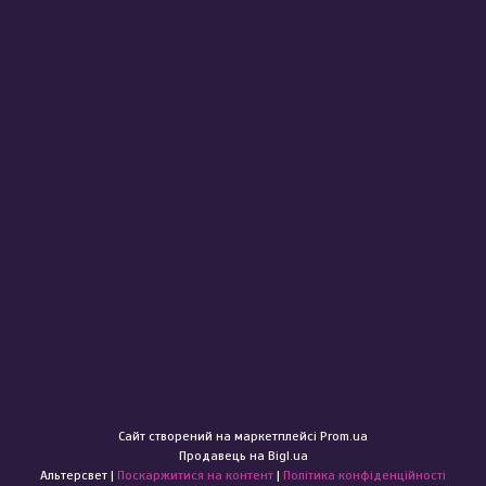
Сайт створений на маркетплейсі
Prom.ua
Продавець на Bigl.ua
Альтерсвет |
Поскаржитися на контент
|
Політика конфіденційності