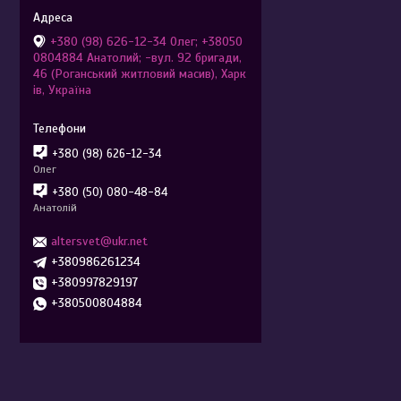
+380 (98) 626-12-34 Олег; +38050
0804884 Анатолий; -вул. 92 бригади,
46 (Роганський житловий масив), Харк
ів, Україна
+380 (98) 626-12-34
Олег
+380 (50) 080-48-84
Анатолій
altersvet@ukr.net
+380986261234
+380997829197
+380500804884