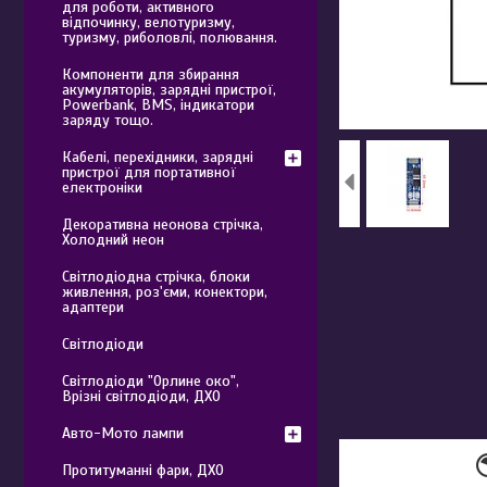
для роботи, активного
відпочинку, велотуризму,
туризму, риболовлі, полювання.
Компоненти для збирання
акумуляторів, зарядні пристрої,
Powerbank, BMS, індикатори
заряду тощо.
Кабелі, перехідники, зарядні
пристрої для портативної
електроніки
Декоративна неонова стрічка,
Холодний неон
Світлодіодна стрічка, блоки
живлення, роз'єми, конектори,
адаптери
Світлодіоди
Світлодіоди "Орлине око",
Врізні світлодіоди, ДХО
Авто-Мото лампи
Протитуманні фари, ДХО