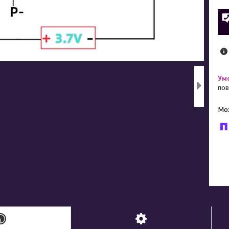
пов
У к
буд