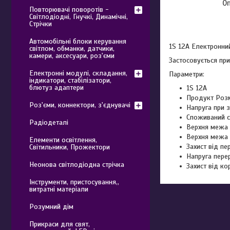
О
Повторювачі поворотів -
Світлодіодні, Гнучкі, Динамічні,
Стрічки
Автомобільні блоки керування
1S 12A Електронни
світлом, обманки, датчики,
камери, аксесуари, роз'єми
Застосовується при
Електронні модулі, складання,
Параметри:
індикатори, стабілізатори,
блютуз адаптери
1S 12A
Продукт Розм
Роз'єми, коннектори, з'єднувачі
Напруга при з
Споживаний с
Радіодеталі
Верхня межа 
Верхня межа 
Елементи освітлення,
Захист від п
Світильники, Прожектори
Напруга пере
Неонова світлодіодна стрічка
Захист від ко
Інструменти, пристосування,,
витратні матеріали
Розумний дім
Прикраси для свят,