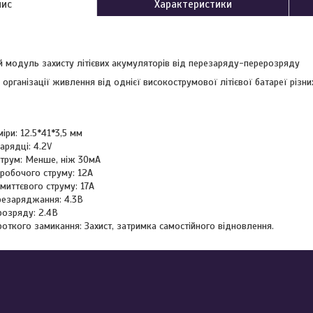
пис
Характеристики
й модуль захисту літієвих акумуляторів від перезаряду-перерозряду
 організації живлення від однієї високострумової літієвої батареї різни
іри: 12.5*41*3,5 мм
арядці: 4.2V
трум: Менше, ніж 30мA
робочого струму: 12А
миттєвого струму: 17А
ерезаряджання: 4.3В
розряду: 2.4В
роткого замикання: Захист, затримка самостійного відновлення.