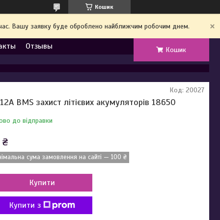
Кошик
й час. Вашу заявку буде оброблено найближчим робочим днем.
акты
Отзывы
Кошик
Код:
20027
 12A BMS захист літієвих акумуляторів 18650
ово до відправки
 ₴
німальна сума замовлення на сайті — 100 ₴
Купити
Купити з