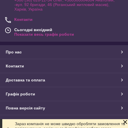
-вул. 92 бригади, 46 (Роганський житловий масив),
Харків, Україна
Контакти
Сьогодні вихідний
Показати весь графік роботи
Про нас
Контакти
Доставка та оплата
Графік роботи
Повна версія сайту
Сайт створено на маркетплейсі
Prom.ua
Зараз компанія не може швидко обробляти замовлення та