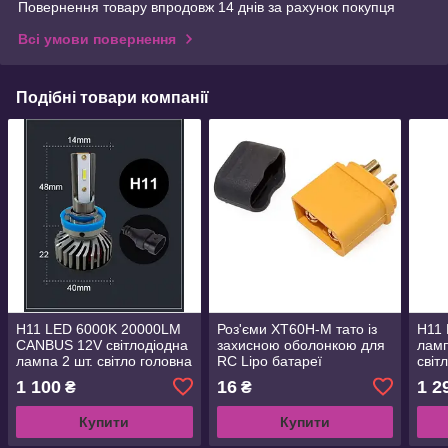
Повернення товару впродовж 14 днів за рахунок покупця
Всі умови повернення
Подібні товари компанії
H11 LED 6000K 20000LM
Роз'єми XT60H-M тато із
H11
CANBUS 12V світлодіодна
захисною оболонкою для
ламп
лампа 2 шт. світло головна
RC Lipo батареї
світ
фара
автомобілів fpv дронів
1 100
16
1 2
₴
₴
літак
Купити
Купити