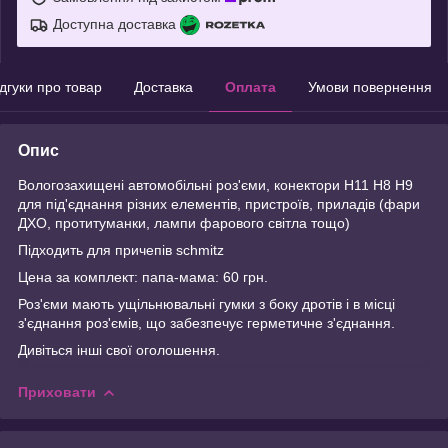
Доступна доставка
ідгуки про товар
Доставка
Оплата
Умови повернення
Опис
Вологозахищені автомобільні роз'єми, конектори H11 H8 H9
для під'єднання різних елементів, пристроїв, приладів (фари
ДХО, протитуманки, лампи фарового світла тощо)
Підходить для причепів schmitz
Цена за комплект: папа-мама: 60 грн.
Роз'єми мають ущільнювальні гумки з боку дротів і в місці
з'єднання роз'ємів, що забезпечує герметичне з'єднання.
Дивіться інші свої оголошення.
Приховати