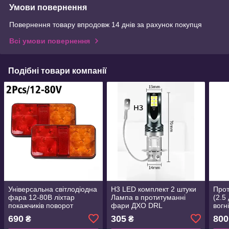
Умови повернення
Повернення товару впродовж 14 днів за рахунок покупця
Всі умови повернення
Подібні товари компанії
Універсальна світлодіодна
H3 LED комплект 2 штуки
Прот
фара 12-80В ліхтар
Лампа в протитуманні
(2.5
покажчиків поворот
фари ДХО DRL
вогн
габарит стоп (комплект 2
анге
690
305
800
₴
₴
штуки)