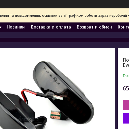
ння та повідомлення, оскільки за її графіком роботи зараз неробочі
Новинки
Доставка и оплата
Возврат и обмен
Конт
По
Ev
Гот
65