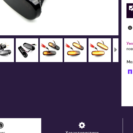
пов
У к
буд
пис
Характеристики