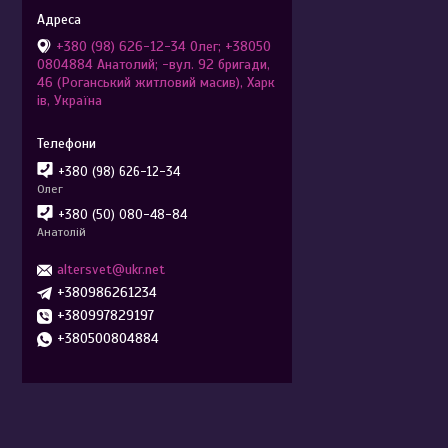
+380 (98) 626-12-34 Олег; +38050
0804884 Анатолий; -вул. 92 бригади,
46 (Роганський житловий масив), Харк
ів, Україна
+380 (98) 626-12-34
Олег
+380 (50) 080-48-84
Анатолій
altersvet@ukr.net
+380986261234
+380997829197
+380500804884