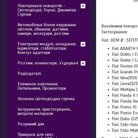
Повторювачі поворотів -
Світлодіодні, Гнучкі, Динамічні,
Стрічки
Автомобільні блоки керування
Вказівники повороті
світлом, обманки, датчики,
Застосування:
камери, аксесуари, роз'єми
Fiat: OEM # : 5171
Електронні модулі, складання,
індикатори, стабілізатори,
Fiat ABARTH 
блютуз адаптери
Fiat Doblo I 
Fiat Doblo I 
Роз'єми, коннектори, з'єднувачі
Fiat Fiorino 
Fiat Grande P
Радіодеталі
Fiat Idea(350
Fiat Linea(32
Елементи освітлення,
Світильники, Прожектори
Fiat Multipla
Fiat Panda II
Неонова світлодіодна стрічка
Fiat Panda Va
Fiat Punto II
Інструменти, пристосування,,
Fiat Punto Ev
витратні матеріали
Fiat Qubo (2
Розумний дім
Fiat Stilo Ha
Fiat Stilo Mu
Прикраси для свят,