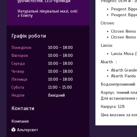
Peugeot: OEM # : 
урочистостей, LED-гірлянди
Peugeot Bipp
Натуральні лікувальні мазі, олії
Peugeot Bipp
з Єгипту
Citroen:
Citroen Nemo
Графік роботи
Citroen Nemo
Lancia:
Понеділок
10:00
18:00
Lancia Musa 
Вівторок
10:00
18:00
Abarth ：
Середа
10:00
18:00
Abarth Grand
Четвер
10:00
18:00
Abarth Panda
Пʼятниця
10:00
18:00
Водонепроникний: 
Субота
11:00
15:00
Корпус: темний пл
Неділя
Вихідний
Для встановлення в
Напруга: 12В
Контакти
Ціна вказана за к
Альтерсвет