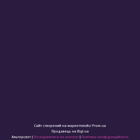
Сайт створений на маркетплейсі
Prom.ua
Продавець на Bigl.ua
Альтерсвет |
Поскаржитися на контент
|
Політика конфіденційності