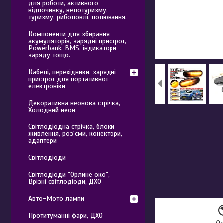
для роботи, активного
відпочинку, велотуризму,
туризму, риболовлі, полювання.
Компоненти для збирання
акумуляторів, зарядні пристрої,
Powerbank, BMS, індикатори
заряду тощо.
Кабелі, перехідники, зарядні
пристрої для портативної
електроніки
Декоративна неонова стрічка,
Холодний неон
Світлодіодна стрічка, блоки
живлення, роз'єми, конектори,
адаптери
Світлодіоди
Світлодіоди "Орлине око",
Врізні світлодіоди, ДХО
Авто-Мото лампи
Протитуманні фари, ДХО
О