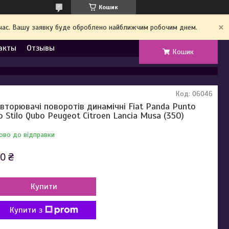
Кошик
й час. Вашу заявку буде оброблено найближчим робочим днем.
акты
Отзывы
Кошик
Код:
06046
вторювачі поворотів динамічні Fiat Panda Punto
o Stilo Qubo Peugeot Citroen Lancia Musa (350)
ово до відправки
0 ₴
Купити
Купити з