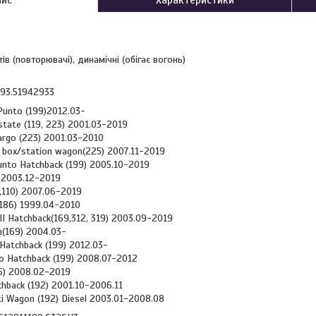
в (повторювачі), динамічні (обігає вогонь)
7793.51942933
Punto (199)2012.03-
Estate (119, 223) 2001.03-2019
Cargo (223) 2001.03-2010
III box/station wagon(225) 2007.11-2019
unto Hatchback (199) 2005.10-2019
) 2003.12-2019
3,110) 2007.06-2019
 (186) 1999.04-2010
 III Hatchback(169,312, 319) 2003.09-2019
n(169) 2004.03-
I Hatchback (199) 2012.03-
o Hatchback (199) 2008.07-2012
25) 2008.02-2019
tchback (192) 2001.10-2006.11
lti Wagon (192) Diesel 2003.01-2008.08