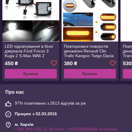
LED підсвічування в бічні
Повторювачі поворотів
Повт
дзеркала Ford Focus 3
динамічні Renault Clio
дина
Kuga 2 S-Max WA6 2
Trafic Kangoo Twigo Dacia
Tran
Mondeo 4 5 Grand C-max
Logan Duster Nissan
Cadd
450
380
530
₴
₴
2 Escape
Interstar Primastar
2018
Купити
Купити
Про нас
97% позитивних з 2613 відгуків за рік
Працює з 02.03.2016
м. Харків
+380 (98) 626-12-34 Олег; +380500804884 Анатолий;