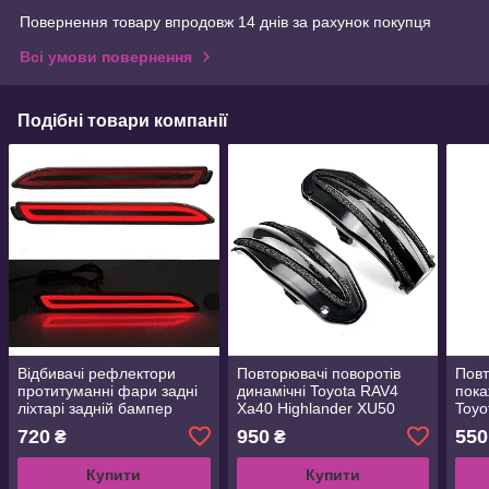
Повернення товару впродовж 14 днів за рахунок покупця
Всі умови повернення
Подібні товари компанії
Відбивачі рефлектори
Повторювачі поворотів
Повт
протитуманні фари задні
динамічні Toyota RAV4
пока
ліхтарі задній бампер
Xa40 Highlander XU50
Toyo
Toyota RAV4 Camry Lexus
Noah Voxy Esquire 2014
High
720
950
550
₴
₴
IS-F GX470 RX300 Sienna
2016 2017 2018
IS L
Venza Reiz Inno
Купити
Купити