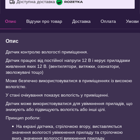
Доступна доставка
Опис
Відгуки про товар
Доставка
Оплата
Умови
Опис
Датчик контролю вологості приміщення.
Датчик працює від постійної напруги 12 В і керує приладами
живлення яких 12 В. (вентилятори, витяжки, озонатори,
зволожувачі тощо)
Може безпечно використовуватися в приміщеннях із високою
вологістю.
У стані очікування показує вологість у приміщенні.
Датчик може використовуватися для увімкнення приладів, що
знижують або підвищують вологість або інші цілі.
Принцип роботи:
На екрані датчика, стрілочкою вгору, виставляється
значення вологості увімкнення приладу та стрілочкою
вниз, значення вологості вимкнення приладу.