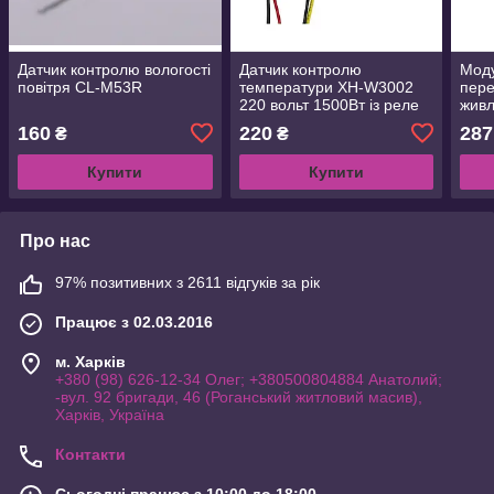
Датчик контролю вологості
Датчик контролю
Моду
повітря CL-M53R
температури XH-W3002
пере
220 вольт 1500Вт із реле
жив
включення.
(UPS
160
220
287
₴
₴
Купити
Купити
Про нас
97% позитивних з 2611 відгуків за рік
Працює з 02.03.2016
м. Харків
+380 (98) 626-12-34 Олег; +380500804884 Анатолий;
-вул. 92 бригади, 46 (Роганський житловий масив),
Харків, Україна
Контакти
Сьогодні працює з 10:00 до 18:00