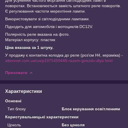
Для усунення частого моргання світлодіодних ламп в
поворотах. Встановлюється замість штатного реле поворотів.
Є регулювання частоти мерехтіння лампи.
Використовувати зі світлодіодними лампами.
Підходить для автомобілів і мотоциклів DC12V.
Полярність реле вказана на фото.
Матеріал корпусу: пластик
Ціна вказана за 1 штуку.
У продажу є контактна колодка до реле (роз'єм Н4, кераміка) -
altersvet.com.ua/ua/p1975459448-razem-gnezdo-dlya.html
Приховати
Характеристики
Основні
Тип блоку
Блок керування освітленням
Користувальницькі характеристики
Цоколь
Без цоколя