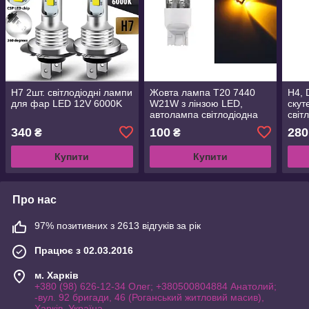
H7 2шт. світлодіодні лампи
Жовта лампа T20 7440
H4, 
для фар LED 12V 6000K
W21W з лінзою LED,
скут
автолампа світлодіодна
світ
безцоколільна
LED
340
100
280
₴
₴
Купити
Купити
Про нас
97% позитивних з 2613 відгуків за рік
Працює з 02.03.2016
м. Харків
+380 (98) 626-12-34 Олег; +380500804884 Анатолий;
-вул. 92 бригади, 46 (Роганський житловий масив),
Харків, Україна