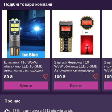
Подібні товари компанії
Блакитна T10 W5Wз
2 штуки Червона T10
2 шт
обманкою LED 10-SMD
W5W обманка LED 6-SMD
(Кри
автолампа світлодіодна
Автолампа світлодіодна
W5W
безцокольна
безцокольна
Авто
80
100
100
₴
₴
безц
Купити
Купити
Про нас
97% позитивних з 2611 відгуків за рік