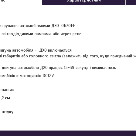
 керування автомобільними ДХО ON/OFF
 світлодіодиними лампами, або через реле.
вигуна автомобіля - ДХО включається.
і габаритів або головного світла (залежить від того, куди приєднаний 
и двигуна автомобіля ДХО працює 15-39 секунд і вимикається.
омобілів и мотоциклів DC12V.
пластик
,2 см.
1 штуку.