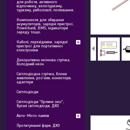
для роботи, активного
відпочинку, велотуризму,
туризму, риболовлі, полювання.
Компоненти для збирання
акумуляторів, зарядні пристрої,
Powerbank, BMS, індикатори
заряду тощо.
Кабелі, перехідники, зарядні
пристрої для портативної
електроніки
Декоративна неонова стрічка,
Холодний неон
Світлодіодна стрічка, блоки
живлення, роз'єми, конектори,
адаптери
Світлодіоди
Світлодіоди "Орлине око",
Врізні світлодіоди, ДХО
Авто-Мото лампи
Протитуманні фари, ДХО
О