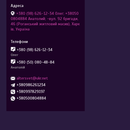
+380 (98) 626-12-34 Олег; +38050
0804884 Анатолий; -вул. 92 бригади,
46 (Роганський житловий масив), Харк
ів, Україна
+380 (98) 626-12-34
Олег
+380 (50) 080-48-84
Анатолій
altersvet@ukr.net
+380986261234
+380997829197
+380500804884