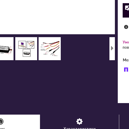
пов
У к
буд
пис
Характеристики