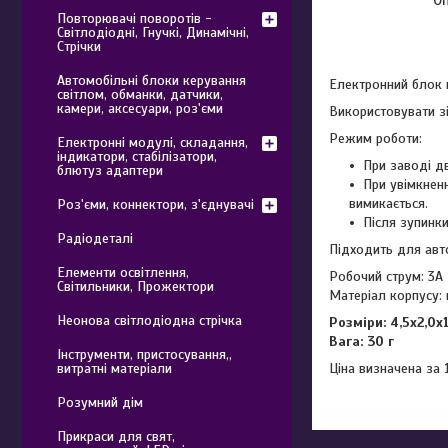
Повторювачі поворотів -
Світлодіодні, Гнучкі, Динамічні,
Стрічки
Автомобільні блоки керування
Електронний блок
світлом, обманки, датчики,
камери, аксесуари, роз'єми
Використовувати зі
Режим роботи:
Електронні модулі, складання,
індикатори, стабілізатори,
При заводі д
блютуз адаптери
При увімкненн
вимикається.
Роз'єми, коннектори, з'єднувачі
Після зупинк
Радіодеталі
Підходить для авт
Елементи освітлення,
Робочий струм: 3A
Світильники, Прожектори
Матеріал корпусу: 
Неонова світлодіодна стрічка
Розміри: 4,5x2,0x1
Вага: 30 г
Інструменти, пристосування,,
Ціна визначена за 
витратні матеріали
Розумний дім
Прикраси для свят,