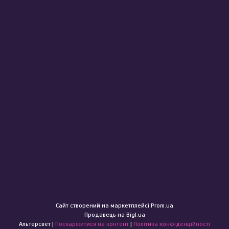
Сайт створений на маркетплейсі
Prom.ua
Продавець на Bigl.ua
Альтерсвет |
Поскаржитися на контент
|
Політика конфіденційності