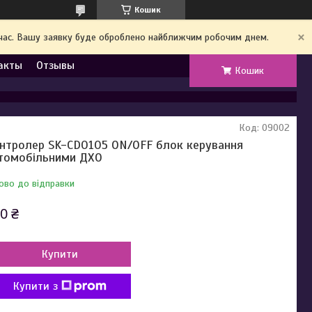
Кошик
й час. Вашу заявку буде оброблено найближчим робочим днем.
акты
Отзывы
Кошик
Код:
09002
нтролер SK-CD0105 ON/OFF блок керування
томобільними ДХО
ово до відправки
0 ₴
Купити
Купити з