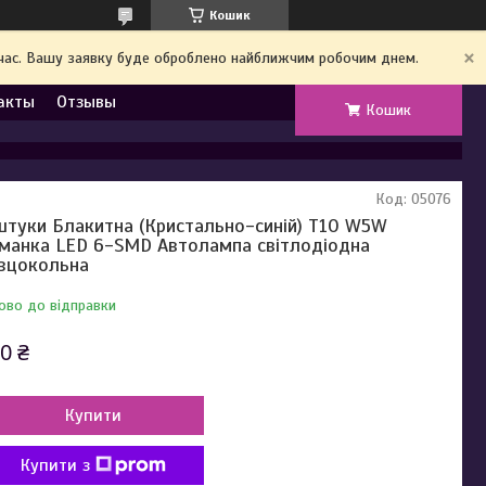
Кошик
й час. Вашу заявку буде оброблено найближчим робочим днем.
акты
Отзывы
Кошик
Код:
05076
штуки Блакитна (Кристально-синій) T10 W5W
манка LED 6-SMD Автолампа світлодіодна
зцокольна
ово до відправки
0 ₴
Купити
Купити з