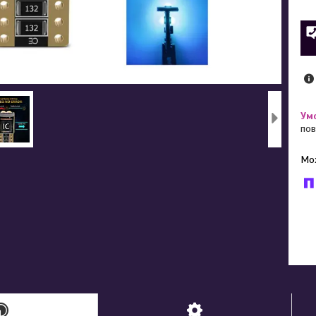
пов
У к
буд