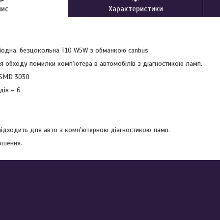
пис
Характеристики
іодна, безцокольна T10 W5W з обманкою canbus
я обходу помилки комп'ютера в автомобілів з діагностикою ламп.
- SMD 3030
дів – 6
підходить для авто з комп'ютерною діагностикою ламп.
ошення.