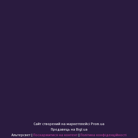
Сайт створений на маркетплейсі
Prom.ua
Продавець на Bigl.ua
Альтерсвет |
Поскаржитися на контент
|
Політика конфіденційності