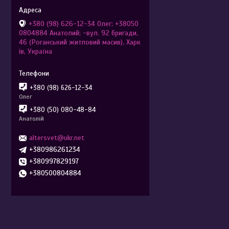
+380 (98) 626-12-34 Олег; +38050
0804884 Анатолий; -вул. 92 бригади,
46 (Роганський житловий масив), Харк
ів, Україна
+380 (98) 626-12-34
Олег
+380 (50) 080-48-84
Анатолій
altersvet@ukr.net
+380986261234
+380997829197
+380500804884