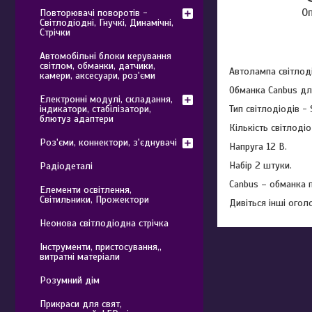
О
Повторювачі поворотів -
Світлодіодні, Гнучкі, Динамічні,
Стрічки
Автомобільні блоки керування
світлом, обманки, датчики,
Автолампа світлод
камери, аксесуари, роз'єми
Обманка Canbus дл
Електронні модулі, складання,
Тип світлодіодів 
індикатори, стабілізатори,
блютуз адаптери
Кількість світлодіо
Роз'єми, коннектори, з'єднувачі
Напруга 12 В.
Набір 2 штуки.
Радіодеталі
Canbus – обманка 
Елементи освітлення,
Світильники, Прожектори
Дивіться інші огол
Неонова світлодіодна стрічка
Інструменти, пристосування,,
витратні матеріали
Розумний дім
Прикраси для свят,