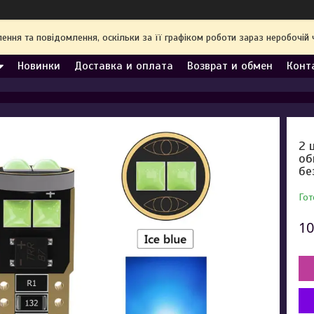
ння та повідомлення, оскільки за її графіком роботи зараз неробочі
Новинки
Доставка и оплата
Возврат и обмен
Конт
2 
об
бе
Гот
10