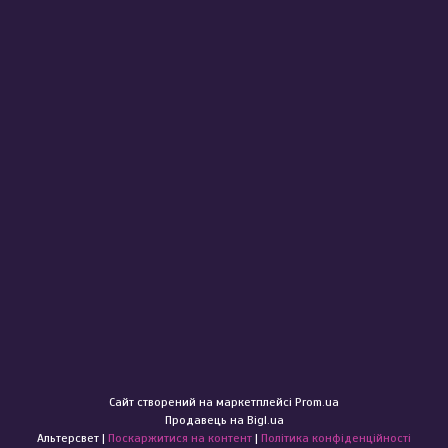
Сайт створений на маркетплейсі
Prom.ua
Продавець на Bigl.ua
Альтерсвет |
Поскаржитися на контент
|
Політика конфіденційності