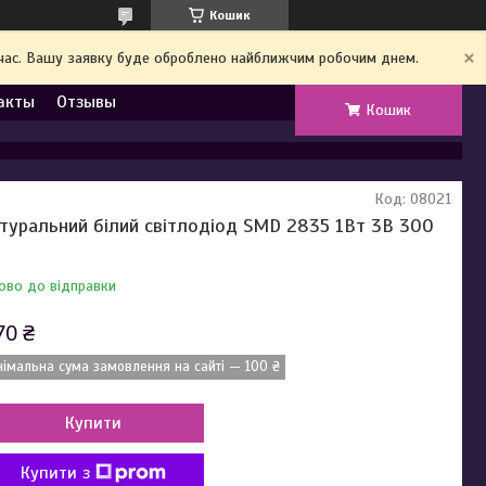
Кошик
й час. Вашу заявку буде оброблено найближчим робочим днем.
акты
Отзывы
Кошик
Код:
08021
туральний білий світлодіод SMD 2835 1Вт 3В 300
А
ово до відправки
70 ₴
німальна сума замовлення на сайті — 100 ₴
Купити
Купити з