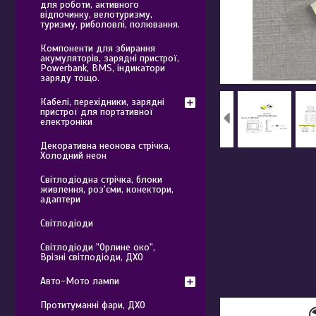
для роботи, активного
відпочинку, велотуризму,
туризму, риболовлі, полювання.
Компоненти для збирання
акумуляторів, зарядні пристрої,
Powerbank, BMS, індикатори
заряду тощо.
Кабелі, перехідники, зарядні
пристрої для портативної
електроніки
Декоративна неонова стрічка,
Холодний неон
Світлодіодна стрічка, блоки
живлення, роз'єми, конектори,
адаптери
Світлодіоди
Світлодіоди "Орлине око",
Врізні світлодіоди, ДХО
Авто-Мото лампи
Протитуманні фари, ДХО