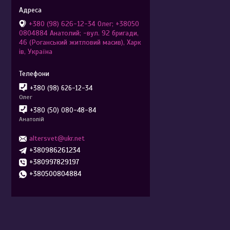
+380 (98) 626-12-34 Олег; +38050
0804884 Анатолий; -вул. 92 бригади,
46 (Роганський житловий масив), Харк
ів, Україна
+380 (98) 626-12-34
Олег
+380 (50) 080-48-84
Анатолій
altersvet@ukr.net
+380986261234
+380997829197
+380500804884