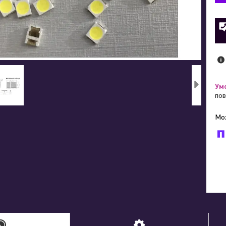
пов
У к
буд