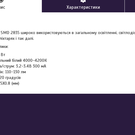
пис
Характеристики
SMD 2835 широко використовуються в загальному освітленні, світлодіо
іхтарях і так далі.
тики:
 Вт
альний білий 4000-4200К
а/струм: 3.2-3.4В 300 мА
ік: 110-130 лм
20 градусів
.5X0.8 (мм)