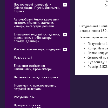
Повторювачі поворотів -
О
Світлодіодні, Гнучкі, Динамічні,
Стрічки
Автомобільні блоки керування
світлом, обманки, датчики,
камери, аксесуари, роз'єми
Натуральний Білий 
декоративних LED л
Електронні модулі, складання,
Технічні характерис
індикатори, стабілізатори,
блютуз адаптери
Потужність: 1
Колір: Натур
Роз'єми, коннектори, з'єднувачі
Пряме напруг
Радіодеталі
Світловий пот
Кут огляду: 1
Елементи освітлення,
Розмір: 2.8X3
Світильники, Прожектори
Неонова світлодіодна стрічка
Інструменти, пристосування,,
витратні матеріали
Розумний дім
Прикраси для свят,