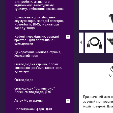
для роботи, активного
відпочинку, велотуризму,
туризму, риболовлі, полювання.
Компоненти для збирання
акумуляторів, зарядні пристрої,
Powerbank, BMS, індикатори
заряду тощо.
Кабелі, перехідники, зарядні
пристрої для портативної
електроніки
Декоративна неонова стрічка,
Холодний неон
Світлодіодна стрічка, блоки
живлення, роз'єми, конектори,
адаптери
О
Світлодіоди
Світлодіоди "Орлине око",
Врізні світлодіоди, ДХО
Призначений для в
Авто-Мото лампи
зручний монтовани
іншій поверхні. Дл
Протитуманні фари, ДХО