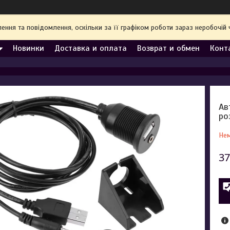
ння та повідомлення, оскільки за її графіком роботи зараз неробочі
Новинки
Доставка и оплата
Возврат и обмен
Конт
Ав
ро
Нем
37