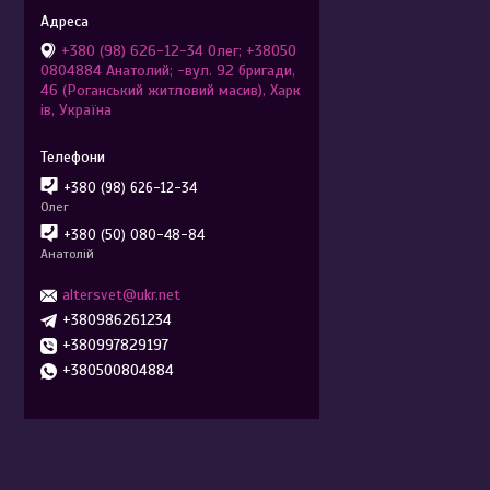
+380 (98) 626-12-34 Олег; +38050
0804884 Анатолий; -вул. 92 бригади,
46 (Роганський житловий масив), Харк
ів, Україна
+380 (98) 626-12-34
Олег
+380 (50) 080-48-84
Анатолій
altersvet@ukr.net
+380986261234
+380997829197
+380500804884