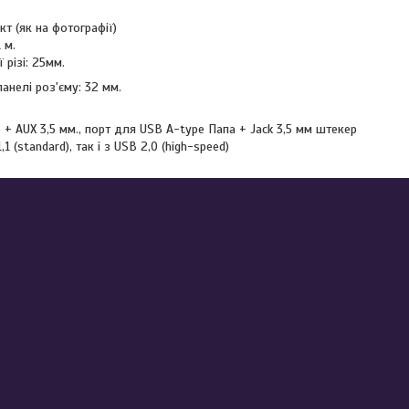
кт (як на фотографії)
 м.
 різі: 25мм.
анелі роз'єму: 32 мм.
 + AUX 3,5 мм., порт для USB A-type Папа + Jack 3,5 мм штекер
,1 (standard), так і з USB 2,0 (high-speed)