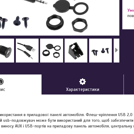
пов
пис
Характеристики
икористання в приладової панелі автомобіля. Флеш-кріплення USB 2,
й usb-подовжувач може бути використаний для того, щоб забезпечити 
я виносу AUX і USB-портів на приладову панель автомобіля, центральну 