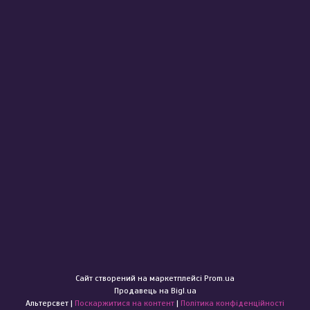
Сайт створений на маркетплейсі
Prom.ua
Продавець на Bigl.ua
Альтерсвет |
Поскаржитися на контент
|
Політика конфіденційності