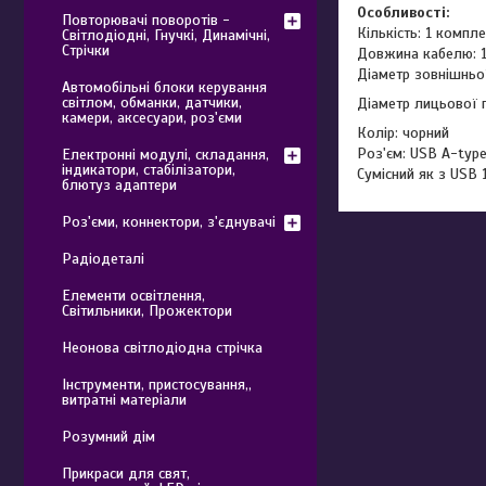
Особливості:
Повторювачі поворотів -
Кількість: 1 компле
Світлодіодні, Гнучкі, Динамічні,
Стрічки
Довжина кабелю: 1
Діаметр зовнішньої
Автомобільні блоки керування
світлом, обманки, датчики,
Діаметр лицьової п
камери, аксесуари, роз'єми
Колір: чорний
Роз'єм: USB A-type
Електронні модулі, складання,
індикатори, стабілізатори,
Сумісний як з USB 1
блютуз адаптери
Роз'єми, коннектори, з'єднувачі
Радіодеталі
Елементи освітлення,
Світильники, Прожектори
Неонова світлодіодна стрічка
Інструменти, пристосування,,
витратні матеріали
Розумний дім
Прикраси для свят,