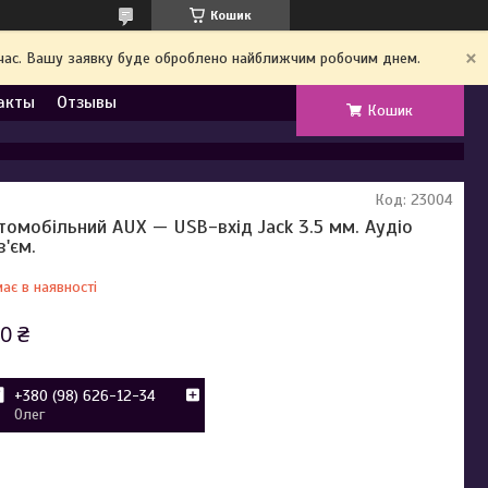
Кошик
й час. Вашу заявку буде оброблено найближчим робочим днем.
акты
Отзывы
Кошик
Код:
23004
томобільний AUX — USB-вхід Jack 3.5 мм. Аудіо
з'єм.
ає в наявності
0 ₴
+380 (98) 626-12-34
Олег