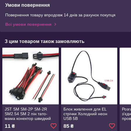
Умови повернення
Повернення товару впродовж 14 днів за рахунок покупця
Всі умови повернення
З цим товаром також замовляють
JST SM SM-2P SM-2R
Блок живлення для EL
Розг
SM2.54 SM 2 пін тато-
стрічки Холодний неон
з'єд
мама конектор швидкий
USB 5В
пров
роз'єм для підключення
коне
11
85
₴
₴
світлодіодних стрічок
пере