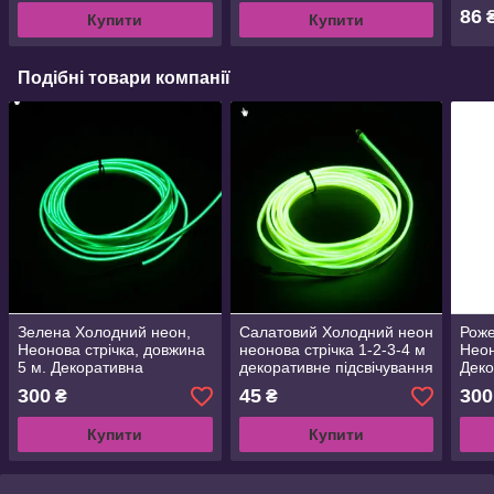
блоків живлення
86
Купити
Купити
Подібні товари компанії
Зелена Холодний неон,
Салатовий Холодний неон
Роже
Неонова стрічка, довжина
неонова стрічка 1-2-3-4 м
Неон
5 м. Декоративна
декоративне підсвічування
Деко
підсвітка, прикраса
прикраса інтер'єру 3В 5В
сало
300
45
300
₴
₴
інтер'єру. 3В, 5В,12В
12В
інтер
Купити
Купити